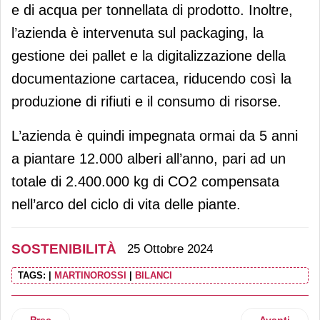
e di acqua per tonnellata di prodotto. Inoltre,
l’azienda è intervenuta sul packaging, la
gestione dei pallet e la digitalizzazione della
documentazione cartacea, riducendo così la
produzione di rifiuti e il consumo di risorse.
L’azienda è quindi impegnata ormai da 5 anni
a piantare 12.000 alberi all’anno, pari ad un
totale di 2.400.000 kg di CO2 compensata
nell’arco del ciclo di vita delle piante.
SOSTENIBILITÀ
25 Ottobre 2024
TAGS:
|
MARTINOROSSI
|
BILANCI
Articolo precedente: Costruzioni in Legno: cresce l'Interesse 
Articolo succ
Prec
Avanti