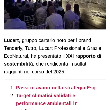
Lucart pubblica il suo XXI rapporto di
Lucart
, gruppo cartario noto per i brand
sostenibilità
Tenderly, Tutto, Lucart Professional e Grazie
EcoNatural, ha presentato il
XXI rapporto di
sostenibilità
, che rendiconta i risultati
raggiunti nel corso del 2025.
Passi in avanti nella strategia Esg
Target climatici validati e
performance ambientali in