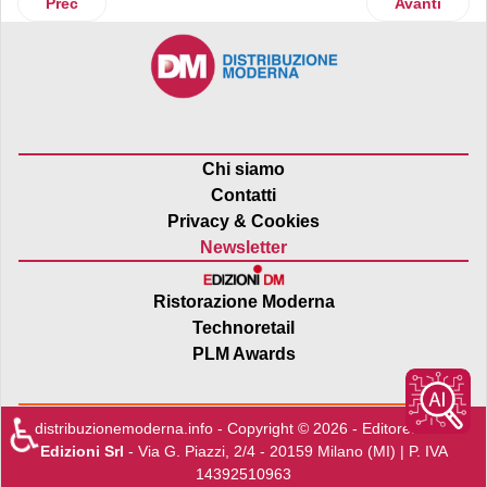
Articolo precedente: Leroy Merlin celebra l’edizione 2026 d
Articolo suc
Prec
Avanti
Chi siamo
Contatti
Privacy & Cookies
Newsletter
Ristorazione Moderna
Technoretail
PLM Awards
♿
distribuzionemoderna.info - Copyright © 2026 - Editore:
Edra
Edizioni Srl
- Via G. Piazzi, 2/4 - 20159 Milano (MI) | P. IVA
14392510963