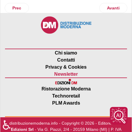
Articolo precedente: Lactalis presenta il programma Disract
Articolo suc
Prec
Avanti
Chi siamo
Contatti
Privacy & Cookies
Newsletter
Ristorazione Moderna
Technoretail
PLM Awards
♿
distribuzionemoderna.info - Copyright © 2026 - Editore:
Edra
Edizioni Srl
- Via G. Piazzi, 2/4 - 20159 Milano (MI) | P. IVA