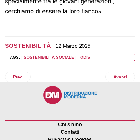
specialmente tra le giovani generazioni,
cerchiamo di essere la loro fianco».
SOSTENIBILITÀ
12 Marzo 2025
TAGS:
|
SOSTENIBILITA SOCIALE
|
TODIS
Articolo precedente: Etruria Retail porta lo sport paralimpic
Articolo suc
Prec
Avanti
Chi siamo
Contatti
Privacy & Cookies