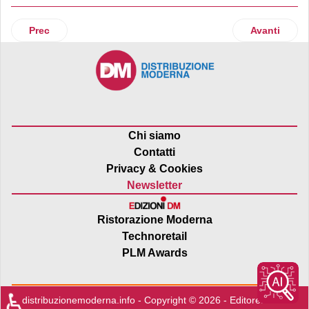
Articolo precedente: Lidl Italia presenta il quarto report di 
Articolo succ
Prec
Avanti
Chi siamo
Contatti
Privacy & Cookies
Newsletter
Ristorazione Moderna
Technoretail
PLM Awards
♿
distribuzionemoderna.info - Copyright © 2026 - Editore:
Edra