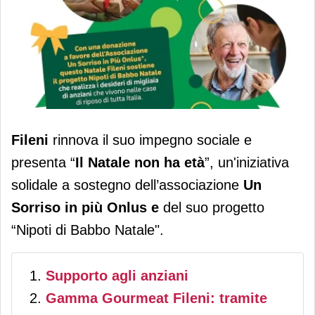
Fileni presenta “Il Natale non ha età”
Fileni
rinnova il suo impegno sociale e
a supporto del progetto i “Nipoti di
presenta “
Il Natale non ha età
”, un'iniziativa
Babbo Natale”
solidale a sostegno dell’associazione
Un
Sorriso in più Onlus e
del suo progetto
“Nipoti di Babbo Natale".
Supporto agli anziani
Gamma Gourmeat Fileni: tramite