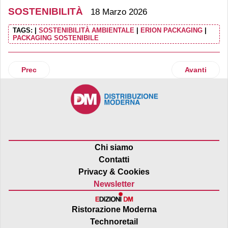
SOSTENIBILITÀ
18 Marzo 2026
TAGS:
|
SOSTENIBILITÀ AMBIENTALE
|
ERION PACKAGING
|
PACKAGING SOSTENIBILE
Articolo precedente: Mondelēz raggiunge il suo obiettivo gl
Articolo suc
Prec
Avanti
Chi siamo
Contatti
Privacy & Cookies
Newsletter
Ristorazione Moderna
Technoretail