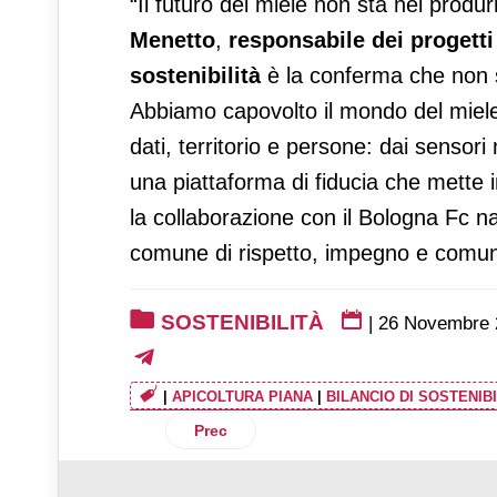
“Il futuro del miele non sta nel prod
Menetto
,
responsabile dei progetti
sostenibilità
è la conferma che non si
Abbiamo capovolto il mondo del miel
dati, territorio e persone: dai sensori
una piattaforma di fiducia che mette 
la collaborazione con il Bologna Fc n
comune di rispetto, impegno e comun
SOSTENIBILITÀ
|
26 Novembre 
|
APICOLTURA PIANA
|
BILANCIO DI SOSTENIBI
Articolo precedente: Frosta celebra un
Prec