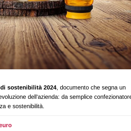
Bilancio di sostenibilità: miele modello 
di sostenibilità 2024
, documento che segna un
evoluzione dell’azienda: da semplice confezionator
a e sostenibilità.
 euro