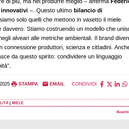
urre di più, ma nel produrre meglio – afferma
Federi
 innovativi
­–. Questo ultimo
bilancio di
amo solo quelli che mettono in vasetto il miele.
e davvero. Stiamo costruendo un modello che unis
 negli alveari alle metriche ambientali. Il brand dive
in connessione produttori, scienza e cittadini. Anch
asce da questo spirito: condividere un linguaggio
ità”.
2025
STAMPA
EMAIL
CONDIVIDI
LITÀ
|
MIELE
 anno di paper bag e continua la sua missione green con Legambi
Artico
Avanti