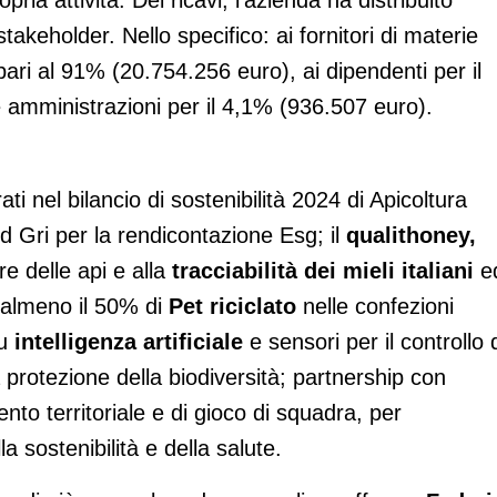
ria attività. Dei ricavi, l'azienda ha distribuito
stakeholder. Nello specifico: ai
fornitori di materie
ari al 91% (20.754.256 euro), ai dipendenti per il
 amministrazioni per il 4,1% (936.507 euro).
strati nel bilancio di sostenibilità 2024 di Apicoltura
d Gri per la rendicontazione Esg; il
qualithoney,
e delle api e alla
tracciabilità dei mieli italiani
e
almeno il 50% di
Pet riciclato
nelle confezioni
su
intelligenza artificiale
e sensori per il controllo 
la protezione della biodiversità; partnership con
to territoriale e di gioco di squadra, per
 sostenibilità e della salute.