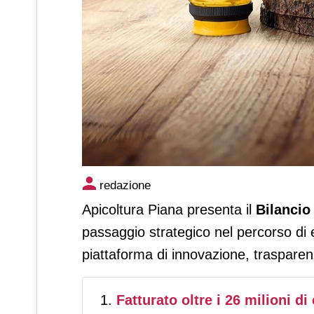
Apicoltura Piana pubblica il 
redazione
impresa sostenibile
Apicoltura Piana presenta il
Bilancio 
passaggio strategico nel percorso di 
piattaforma di innovazione, trasparenz
Fatturato oltre i 26 milioni di