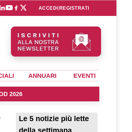
ACCEDI
|
REGISTRATI
IALI
ANNUARI
EVENTI
OD 2026
o
Le 5 notizie più lette
della settimana