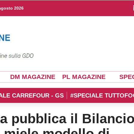
agosto 2026
DM MAGAZINE
PL MAGAZINE
SPEC
ALE CARREFOUR - GS
#SPECIALE TUTTOFO
a pubblica il Bilanci
: miele modello di