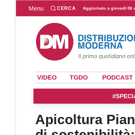
Menu
CERCA
Aggiornato a
giovedì 06 
VIDEO
TGDO
PODCAST
#SPECI
Apicoltura Pian
di sostenibilità