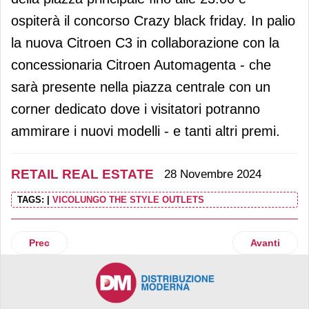
ospiterà il concorso Crazy black friday. In palio
la nuova Citroen C3 in collaborazione con la
concessionaria Citroen Automagenta - che
sarà presente nella piazza centrale con un
corner dedicato dove i visitatori potranno
ammirare i nuovi modelli - e tanti altri premi.
RETAIL REAL ESTATE
28 Novembre 2024
TAGS:
|
VICOLUNGO THE STYLE OUTLETS
Articolo precedente: Svicom gestirà WaltherPark Bolzano
Articolo su
Prec
Avanti