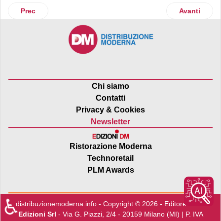
Articolo precedente: Altarea: più commercio nella metro milan
Articolo suc
Prec
Avanti
Chi siamo
Contatti
Privacy & Cookies
Newsletter
Ristorazione Moderna
Technoretail
PLM Awards
♿
distribuzionemoderna.info - Copyright © 2026 - Editore:
Edra
Edizioni Srl
- Via G. Piazzi, 2/4 - 20159 Milano (MI) | P. IVA