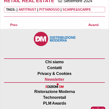
RETAIL REAL ESTATE
02 Settembre 2024
TAGS:
|
ANTITRUST
|
PITTAROSSO
|
SCARPE&SCARPE
Articolo precedente: Primark apre a Livorno Porta a mare. Un
Articolo succ
Prec
Avanti
Chi siamo
Contatti
Privacy & Cookies
Newsletter
Ristorazione Moderna
Technoretail
PLM Awards