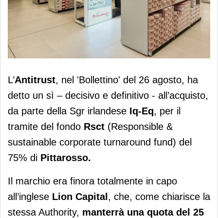
L'Agcm dice sì all'acquisto di
L’
Antitrust
, nel 'Bollettino' del 26 agosto, ha
Pittarosso. E la rete cresce...
detto un sì – decisivo e definitivo - all’acquisto,
da parte della Sgr irlandese
Iq-Eq
, per il
tramite del fondo
Rsct
(Responsible &
sustainable corporate turnaround fund) del
75% di
Pittarosso.
Il marchio era finora totalmente in capo
all’inglese
Lion Capital
, che, come chiarisce la
stessa Authority,
manterrà una quota del 25