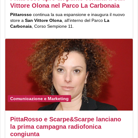
Vittore Olona nel Parco La Carbonaia
Pittarosso
continua la sua espansione e inaugura il nuovo
store a
San Vittore Olona
, all'interno del Parco
La
Carbonaia
, Corso Sempione 11.
Comunicazione e Marketing
PittaRosso e Scarpe&Scarpe lanciano
la prima campagna radiofonica
congiunta