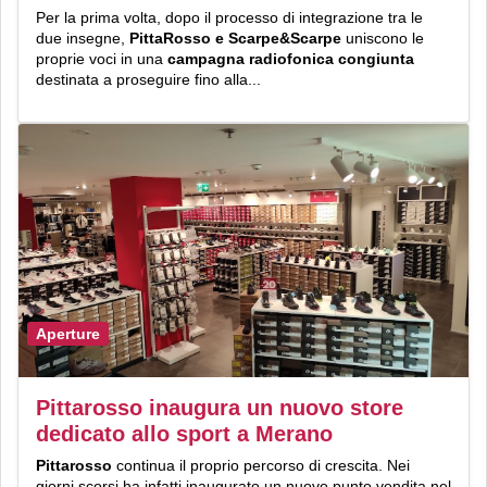
Per la prima volta, dopo il processo di integrazione tra le
due insegne,
PittaRosso e Scarpe&Scarpe
uniscono le
proprie voci in una
campagna radiofonica congiunta
destinata a proseguire fino alla...
Aperture
Pittarosso inaugura un nuovo store
dedicato allo sport a Merano
Pittarosso
continua il proprio percorso di crescita. Nei
giorni scorsi ha infatti inaugurato un nuovo punto vendita nel