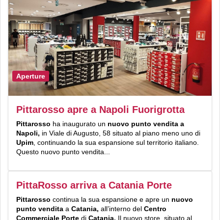
Aperture
Pittarosso apre a Napoli Fuorigrotta
Pittarosso
ha inaugurato un
nuovo punto vendita a
Napoli,
in Viale di Augusto, 58 situato al piano meno uno di
Upim
, continuando la sua espansione sul territorio italiano.
Questo nuovo punto vendita...
PittaRosso arriva a Catania Porte
Pittarosso
continua la sua espansione e apre un
nuovo
punto vendita
a
Catania,
all’interno del
Centro
Commerciale Porte
di
Catania.
Il nuovo store, situato al