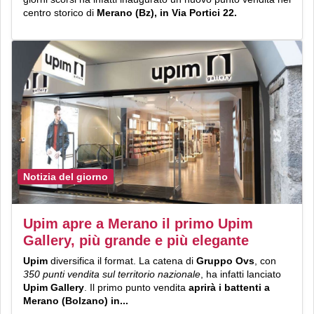
centro storico di
Merano (Bz), in Via Portici 22.
Notizia del giorno
Upim apre a Merano il primo Upim
Gallery, più grande e più elegante
Upim
diversifica il format. La catena di
Gruppo Ovs
, con
350 punti vendita sul territorio nazionale
, ha infatti lanciato
Upim Gallery
. Il primo punto vendita
aprirà i battenti a
Merano (Bolzano) in...