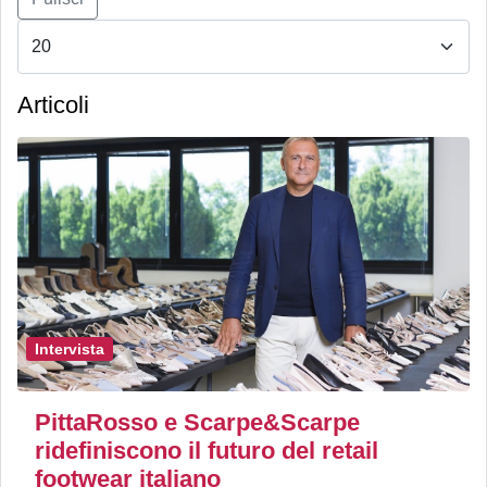
Articoli
Intervista
PittaRosso e Scarpe&Scarpe
ridefiniscono il futuro del retail
footwear italiano