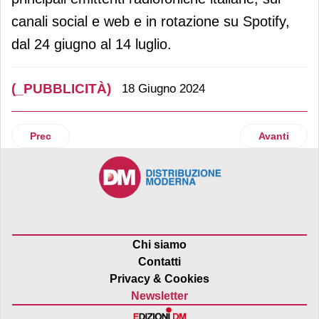
canali social e web e in rotazione su Spotify,
dal 24 giugno al 14 luglio.
(_PUBBLICITÀ)
18 Giugno 2024
Articolo precedente: Esselunga lancia una nuova campagna
Articolo suc
Prec
Avanti
Chi siamo
Contatti
Privacy & Cookies
Newsletter