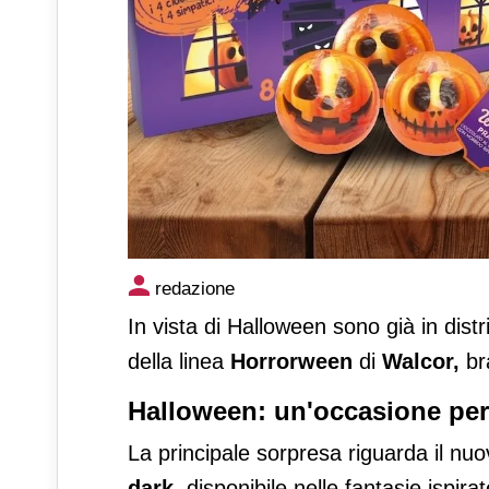
Walcor propone nuovi prodott
redazione
Halloween
In vista di Halloween sono già in distri
della linea
Horrorween
di
Walcor
,
br
Halloween: un'occasione per
La principale sorpresa riguarda il nuo
dark
, disponibile nelle fantasie ispir