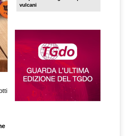
vulcani
tti
he