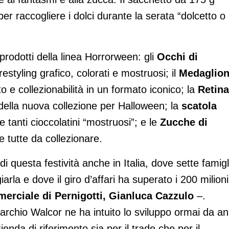
er raccogliere i dolci durante la serata “dolcetto o
i prodotti della linea Horrorween: gli
Occhi di
estyling grafico, colorati e mostruosi; il
Medaglio
 e collezionabilità in un formato iconico; la
Retina
 della nuova collezione per Halloween; la
scatola
 tanti cioccolatini “mostruosi”; e le
Zucche di
 tutte da collezionare.
 di questa festività anche in Italia, dove sette famigl
rla e dove il giro d’affari ha superato i 200 milioni
erciale di Pernigotti,
Gianluca Cazzulo
–.
marchio Walcor ne ha intuito lo sviluppo ormai da an
nda di riferimento sia per il trade che per il