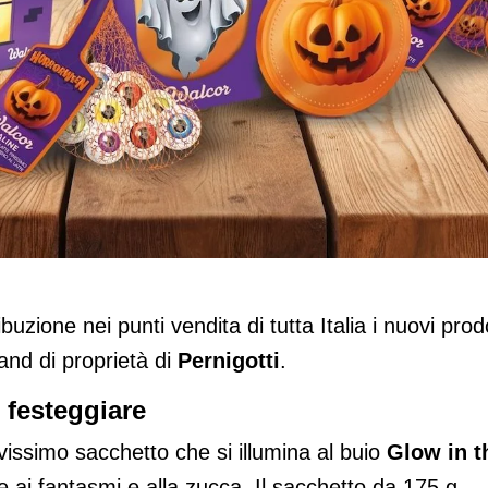
i “Horrorween” per la festa di
buzione nei punti vendita di tutta Italia i nuovi prodo
and di proprietà di
Per
nigotti
.
 festeggiare
vissimo sacchetto che si illumina al buio
Glow in t
ate ai fantasmi e alla zucca. Il sacchetto da 175 g