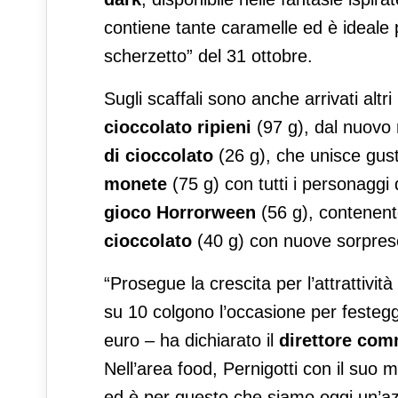
contiene tante caramelle ed è ideale p
scherzetto” del 31 ottobre.
Sugli scaffali sono anche arrivati altr
cioccolato
ripieni
(97 g), dal nuovo r
di cioccolato
(26 g), che unisce gusto
monete
(75 g) con tutti i personaggi
gioco Horrorween
(56 g), contenente
cioccolato
(40 g) con nuove sorprese
“Prosegue la crescita per l’attrattività
su 10 colgono l’occasione per festeggia
euro – ha dichiarato il
di
rettore comm
Nell’area food, Pernigotti con il suo 
ed è per questo che siamo oggi un’azie