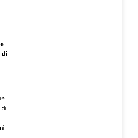
ne
 di
ie
 di
ni