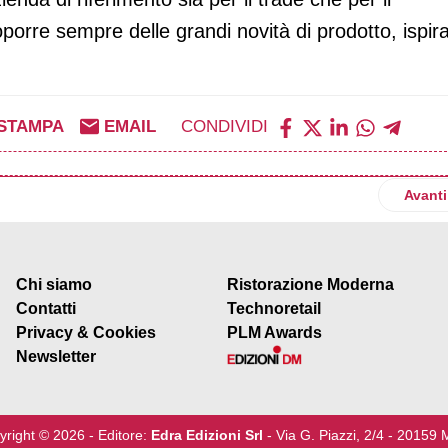
orre sempre delle grandi novità di prodotto, ispir
STAMPA
EMAIL
CONDIVIDI
amma Seta con la nuova referenza alla fragola
Artico
Avanti
Chi siamo
Ristorazione Moderna
Contatti
Technoretail
Privacy & Cookies
PLM Awards
Newsletter
yright © 2026 - Editore:
Edra Edizioni Srl
- Via G. Piazzi, 2/4 - 20159 