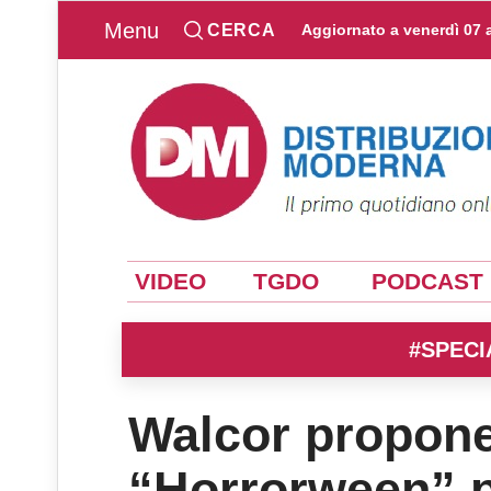
Menu
CERCA
Aggiornato a
venerdì 07 
VIDEO
TGDO
PODCAST
#SPECI
Walcor propone
“Horrorween” pe