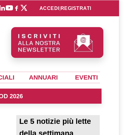
ACCEDI
|
REGISTRATI
IALI
ANNUARI
EVENTI
OD 2026
Le 5 notizie più lette
della settimana