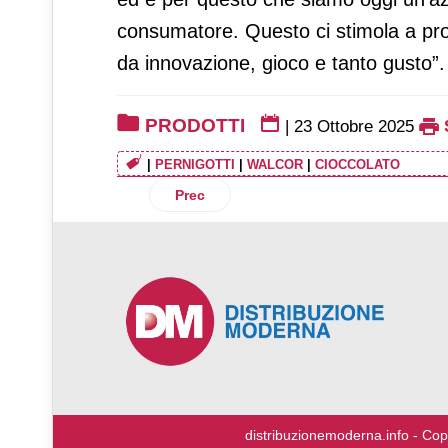
consumatore. Questo ci stimola a prop
da innovazione, gioco e tanto gusto”.
PRODOTTI
|
23 Ottobre 2025
|
PERNIGOTTI
|
WALCOR
|
CIOCCOLATO
Articolo precedente: Müller amplia la g
Prec
♿
distribuzionemoderna.info - Cop