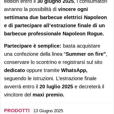
edition entro il
30 giugno 2025
, i consumatori
avranno la possibilità di
vincere ogni
settimana due barbecue elettrici
Napoleon
e di partecipare all’
estrazione finale di un
barbecue professionale Napoleon Rogue
.
Partecipare è sempli
ce
:
basta acquistare
una confezione della linea “
Summer on fire”
,
conservare lo scontrino e registrarsi sul sito
dedicato
oppure tramite
WhatsApp
,
seguendo le istruzioni. L’estrazione finale
avverrà entro il
20 luglio 2025
e decreterà il
vincitore del
maxi premio
.
PRODOTTI
13 Giugno 2025