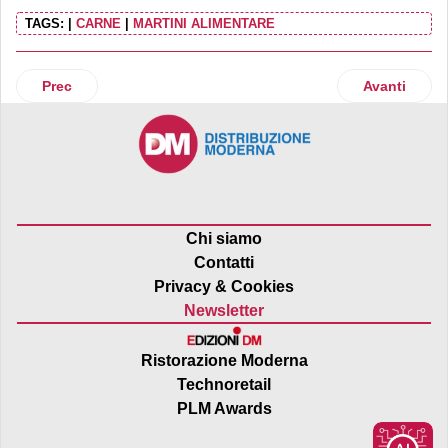
TAGS:
|
CARNE
|
MARTINI ALIMENTARE
Articolo precedente: Fontanafredda presenta la collezione “
Articolo suc
Prec
Avanti
Chi siamo
Contatti
Privacy & Cookies
Newsletter
Ristorazione Moderna
Technoretail
PLM Awards