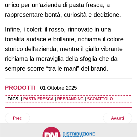
unico per un’azienda di pasta fresca, a
rappresentare bontà, curiosità e dedizione.
Infine, i colori: il rosso, rinnovato in una
tonalità audace e brillante, richiama il colore
storico dell’azienda, mentre il giallo vibrante
richiama la meraviglia della sfoglia che da
sempre scorre “tra le mani” del brand.
PRODOTTI
01 Ottobre 2025
TAGS:
|
PASTA FRESCA
|
REBRANDING
|
SCOIATTOLO
Articolo precedente: Felsineo rivoluziona il mondo dei salu
Articolo suc
Prec
Avanti