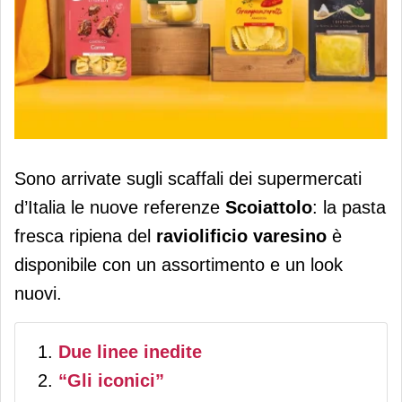
Scoiattolo: arrivano a scaffale le
Sono arrivate sugli scaffali dei supermercati
nuove ricette di pasta fresca con il
d’Italia le nuove referenze
Scoiattolo
: la pasta
nuovo look
fresca ripiena del
raviolificio
varesino
è
disponibile con un assortimento e un look
nuovi.
Due linee inedite
“Gli iconici”