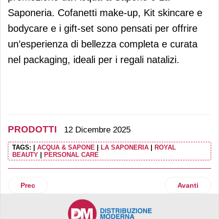
Saponeria. Cofanetti make-up, Kit skincare e
bodycare e i gift-set sono pensati per offrire
un’esperienza di bellezza completa e curata
nel packaging, ideali per i regali natalizi.
PRODOTTI
12 Dicembre 2025
TAGS:
|
ACQUA & SAPONE
|
LA SAPONERIA
|
ROYAL
BEAUTY
|
PERSONAL CARE
Articolo precedente: Fumagalli innova con i Bioaffettati in v
Articolo suc
Prec
Avanti