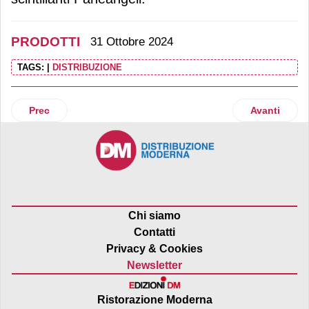
PRODOTTI
31 Ottobre 2024
TAGS:
|
DISTRIBUZIONE
Articolo precedente: Mielizia integratori: una linea che uni
Articolo suc
Prec
Avanti
Chi siamo
Contatti
Privacy & Cookies
Newsletter
Ristorazione Moderna