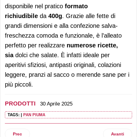
disponibile nel pratico
formato
richiudibile
da
400g
. Grazie alle fette di
grandi dimensioni e alla confezione salva-
freschezza comoda e funzionale, è l’alleato
perfetto per realizzare
numerose ricette,
sia
dolci che salate. È infatti ideale per
aperitivi sfiziosi, antipasti originali, colazioni
leggere, pranzi al sacco o merende sane per i
più piccoli.
PRODOTTI
30 Aprile 2025
TAGS:
|
PAN PIUMA
Articolo precedente: Ferrero lancia Tic Tac Two
Articolo suc
Prec
Avanti