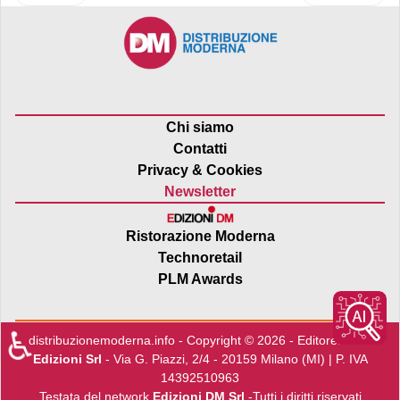
Chi siamo
Contatti
Privacy & Cookies
Newsletter
Ristorazione Moderna
Technoretail
PLM Awards
♿
distribuzionemoderna.info - Copyright © 2026 - Editore:
Edra
Edizioni Srl
- Via G. Piazzi, 2/4 - 20159 Milano (MI) | P. IVA
14392510963
Testata del network
Edizioni DM Srl
-Tutti i diritti riservati