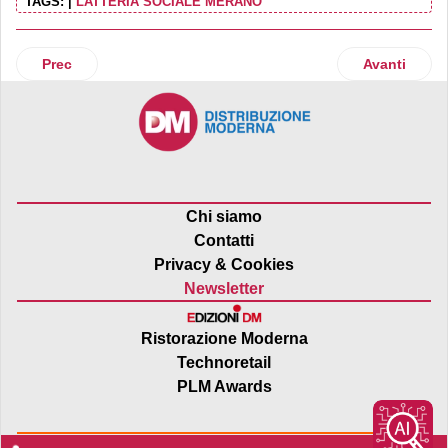
TAGS:
|
LATTERIA SOCIALE MERANO
Articolo precedente: Nuovo design per la gamma Müller Pas
Articolo suc
Prec
Avanti
Chi siamo
Contatti
Privacy & Cookies
Newsletter
Ristorazione Moderna
Technoretail
PLM Awards