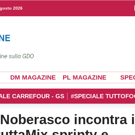
agosto 2026
DM MAGAZINE
PL MAGAZINE
SPEC
ALE CARREFOUR - GS
#SPECIALE TUTTOFO
 Noberasco incontra i
ruttaMix sprinty e