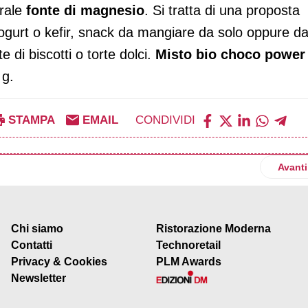
urale
fonte di magnesio
. Si tratta di una proposta
ogurt o kefir, snack da mangiare da solo oppure d
te di biscotti o torte dolci.
Misto bio choco powe
 g.
STAMPA
EMAIL
CONDIVIDI
a nuova winter edition sugarfree al gusto mela fuji e zenzero
Artico
Avanti
Chi siamo
Ristorazione Moderna
Contatti
Technoretail
Privacy & Cookies
PLM Awards
Newsletter