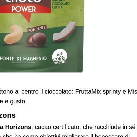
ontra il cioccolato in FruttaMix sprinty
ono al centro il cioccolato: FruttaMix sprinty e Mi
e e gusto.
izons
a Horizons
, cacao certificato, che racchiude in sé
 che ha come obiettivi migliorare il benessere di