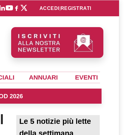
ACCEDI
|
REGISTRATI
IALI
ANNUARI
EVENTI
OD 2026
l
Le 5 notizie più lette
della settimana