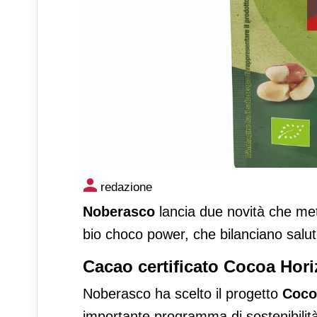
La frutta secca Noberasco inc
redazione
Misto bio choco power
Noberasco
lancia due novità che mett
bio choco power, che bilanciano salut
Cacao certificato Cocoa Hor
Noberasco ha scelto il progetto
Coco
importante programma di sostenibilità