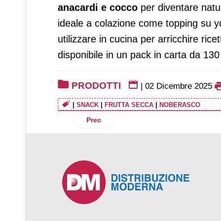
anacardi e cocco
per diventare nat
ideale a colazione come topping su y
utilizzare in cucina per arricchire ricet
disponibile in un pack in carta da 130
PRODOTTI
|
02 Dicembre 2025
|
SNACK
|
FRUTTA SECCA
|
NOBERASCO
Articolo precedente: Red Bull presenta l
Prec