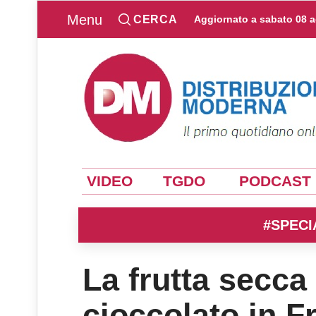
Menu
CERCA
Aggiornato a
sabato 08 
VIDEO
TGDO
PODCAST
#SPECI
La frutta secca
cioccolato in F