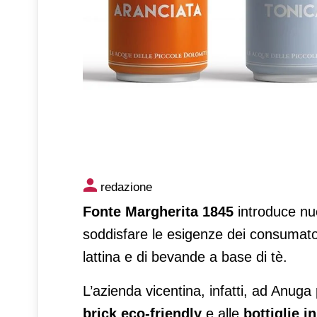
Fonte Margherita 1845 lancia
redazione
bevande a base tè
Fonte Margherita 1845
introduce nu
soddisfare le esigenze dei consumatori 
lattina e di bevande a base di tè.
L’azienda vicentina, infatti, ad Anuga 
brick eco-friendly
e alle
bottiglie i