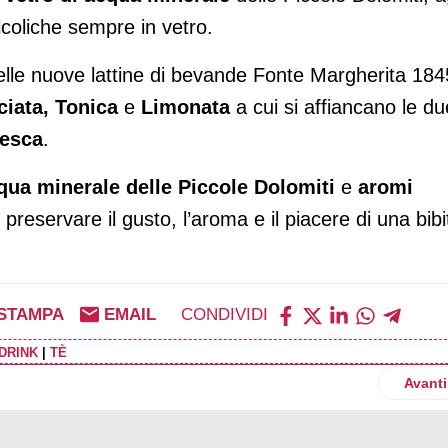
alcoliche sempre in vetro.
 delle nuove lattine di bevande Fonte Margherita 184
ciata,
Tonica
e
Limonata
a cui si affiancano le du
pesca
.
qua minerale delle Piccole Dolomiti
e
aromi
er preservare il gusto, l’aroma e il piacere di una bibi
STAMPA
EMAIL
CONDIVIDI
DRINK
|
TÈ
linea Zymil Benefit con una referenza arricchita di collagene
Artico
Avanti