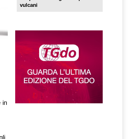
vulcani
 in
gli