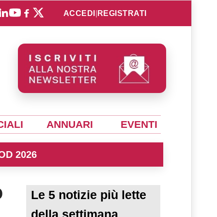
ACCEDI
|
REGISTRATI
IALI
ANNUARI
EVENTI
OD 2026
o
Le 5 notizie più lette
della settimana