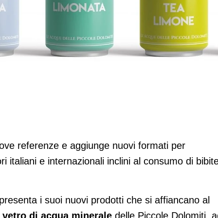
 quattro bevande in lattina e due
ove referenze e aggiunge nuovi formati per
italiani e internazionali inclini al consumo di bibite
presenta i suoi nuovi prodotti che si affiancano al
n vetro di acqua minerale
delle Piccole Dolomiti, a