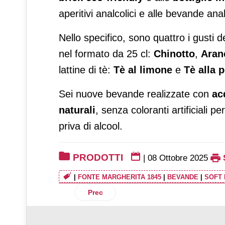
aperitivi analcolici e alle bevande an
Nello specifico, sono quattro i gusti
nel formato da 25 cl:
Chinotto
,
Aran
lattine di tè:
Tè al limone
e
Tè alla 
Sei nuove bevande realizzate con
ac
naturali
, senza coloranti artificiali p
priva di alcool.
PRODOTTI
|
08 Ottobre 2025
|
FONTE MARGHERITA 1845
|
BEVANDE
|
SOFT 
Articolo precedente: Parmalat amplia la 
Prec