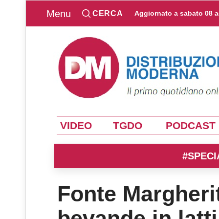
Menu
CERCA
Aggiornato a
sabato 08 
VIDEO
TGDO
PODCAST
#SPECI
Fonte Margherit
bevande in latt