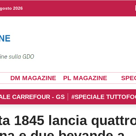
agosto 2026
DM MAGAZINE
PL MAGAZINE
SPEC
ALE CARREFOUR - GS
#SPECIALE TUTTOFO
a 1845 lancia quattr
ina e due bevande a