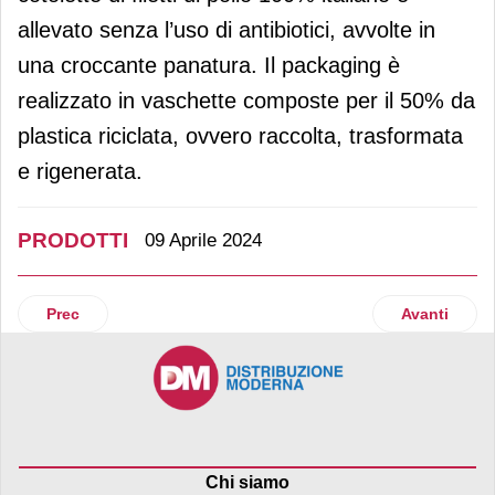
allevato senza l’uso di antibiotici, avvolte in
una croccante panatura. Il packaging è
realizzato in vaschette composte per il 50% da
plastica riciclata, ovvero raccolta, trasformata
e rigenerata.
PRODOTTI
09 Aprile 2024
Articolo precedente: Céréal lancia i panini senza glutine
Articolo suc
Prec
Avanti
Chi siamo