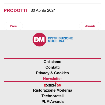
PRODOTTI
30 Aprile 2024
Articolo precedente: Pasta Armando amplia la sua offerta
Articolo suc
Prec
Avanti
Chi siamo
Contatti
Privacy & Cookies
Newsletter
Ristorazione Moderna
Technoretail
PLM Awards