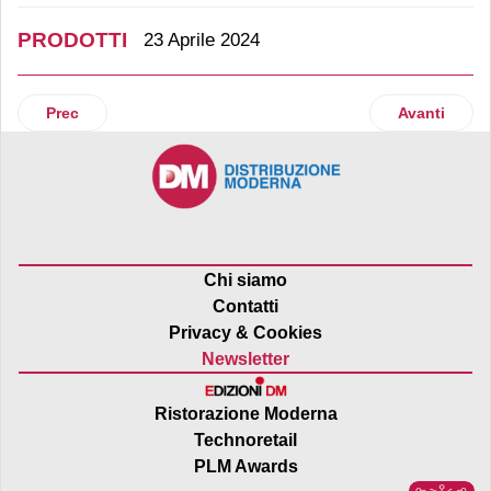
PRODOTTI
23 Aprile 2024
Articolo precedente: Arriva in Italia Jack Daniel’s & Coca-Co
Articolo suc
Prec
Avanti
Chi siamo
Contatti
Privacy & Cookies
Newsletter
Ristorazione Moderna
Technoretail
PLM Awards