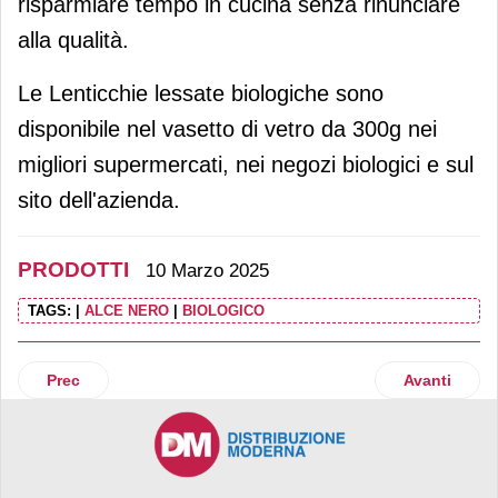
risparmiare tempo in cucina senza rinunciare
alla qualità.
Le Lenticchie lessate biologiche sono
disponibile nel vasetto di vetro da 300g nei
migliori supermercati, nei negozi biologici e sul
sito dell'azienda.
PRODOTTI
10 Marzo 2025
TAGS:
|
ALCE NERO
|
BIOLOGICO
Articolo precedente: Tonitto 1939 lancia Creamy
Articolo suc
Prec
Avanti