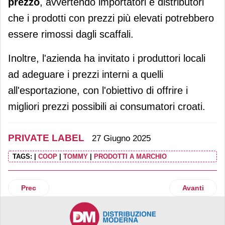
prezzo
, avvertendo importatori e distributori
che i prodotti con prezzi più elevati potrebbero
essere rimossi dagli scaffali.
Inoltre, l'azienda ha invitato i produttori locali
ad adeguare i prezzi interni a quelli
all'esportazione, con l'obiettivo di offrire i
migliori prezzi possibili ai consumatori croati.
PRIVATE LABEL
27 Giugno 2025
TAGS:
|
COOP
|
TOMMY
|
PRODOTTI A MARCHIO
Articolo precedente: Plma: il prossimo Summit avrà luogo il
Articolo succ
Prec
Avanti