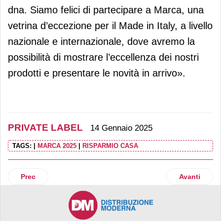
dna. Siamo felici di partecipare a Marca, una
vetrina d’eccezione per il Made in Italy, a livello
nazionale e internazionale, dove avremo la
possibilità di mostrare l’eccellenza dei nostri
prodotti e presentare le novità in arrivo».
PRIVATE LABEL
14 Gennaio 2025
TAGS:
|
MARCA 2025
|
RISPARMIO CASA
Articolo precedente: Crai, in arrivo nuove referenze Mdd
Articolo suc
Prec
Avanti