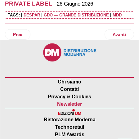
PRIVATE LABEL
26 Giugno 2026
TAGS:
|
DESPAR
|
GDO — GRANDE DISTRIBUZIONE
|
MDD
Articolo precedente: Il Gruppo Finiper Canova rilancia la s
Articolo suc
Prec
Avanti
Chi siamo
Contatti
Privacy & Cookies
Newsletter
Ristorazione Moderna
Technoretail
PLM Awards