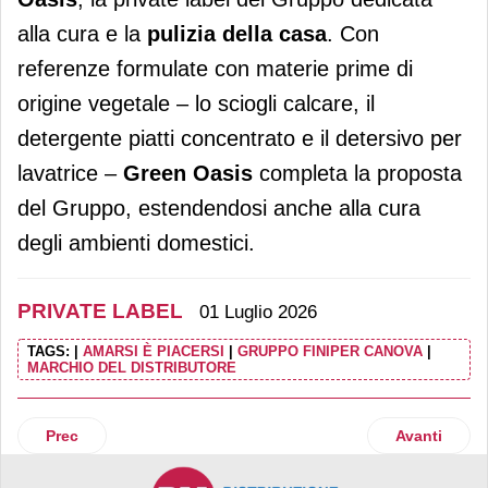
alla cura e la
pulizia della casa
. Con
referenze formulate con materie prime di
origine vegetale – lo sciogli calcare, il
detergente piatti concentrato e il detersivo per
lavatrice –
Green Oasis
completa la proposta
del Gruppo, estendendosi anche alla cura
degli ambienti domestici.
PRIVATE LABEL
01 Luglio 2026
TAGS:
|
AMARSI È PIACERSI
|
GRUPPO FINIPER CANOVA
|
MARCHIO DEL DISTRIBUTORE
Articolo precedente: Conad rinnova la linea private label di
Articolo suc
Prec
Avanti