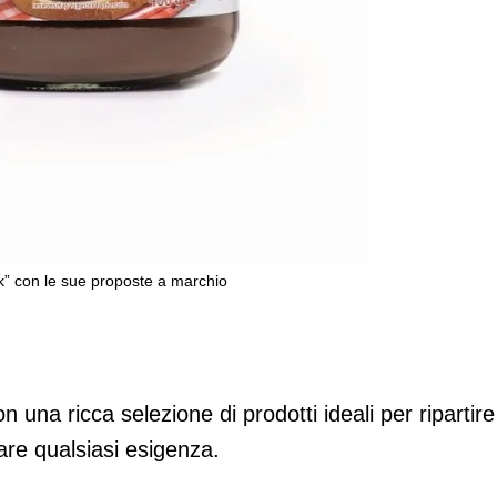
rk” con le sue proposte a marchio
school” e il “back to work” con le sue
 una ricca selezione di prodotti ideali per ripartire
fare qualsiasi esigenza.