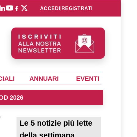
ACCEDI
|
REGISTRATI
IALI
ANNUARI
EVENTI
OD 2026
”
Le 5 notizie più lette
della settimana