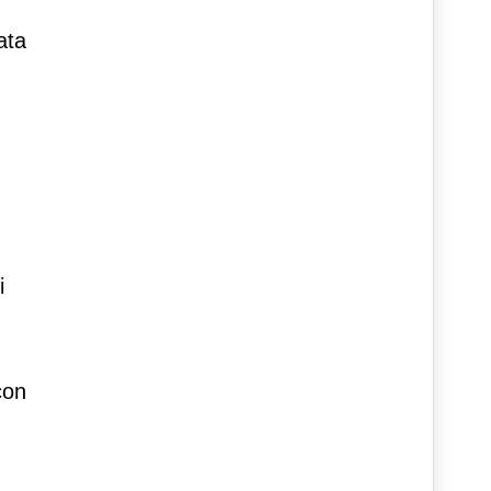
ata
i
con