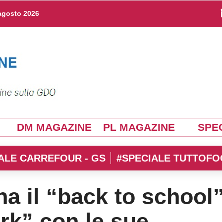
agosto 2026
DM MAGAZINE
PL MAGAZINE
SPEC
ALE CARREFOUR - GS
#SPECIALE TUTTOFO
a il “back to school
ork” con le sue