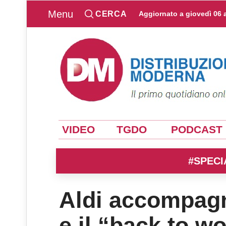
Menu
CERCA
Aggiornato a
giovedì 06 
VIDEO
TGDO
PODCAST
#SPECI
Aldi accompagn
e il “back to w