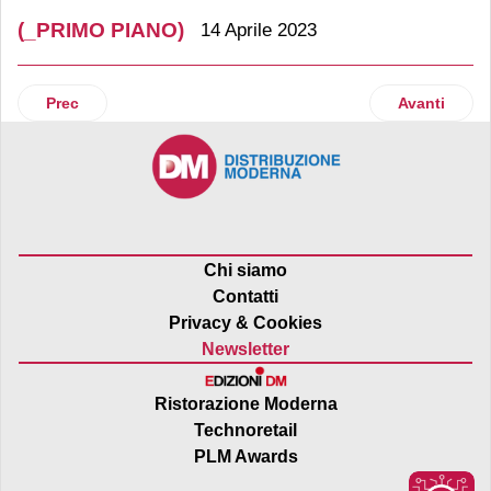
(_PRIMO PIANO)
14 Aprile 2023
Articolo precedente: La sostenibilità ha bisogno di misure 
Articolo suc
Prec
Avanti
Chi siamo
Contatti
Privacy & Cookies
Newsletter
Ristorazione Moderna
Technoretail
PLM Awards