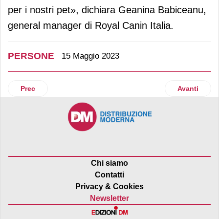
per i nostri pet», dichiara Geanina Babiceanu,
general manager di Royal Canin Italia.
PERSONE
15 Maggio 2023
Articolo precedente: Chiara Celesia nominata vicepresiden
Articolo suc
Prec
Avanti
Chi siamo
Contatti
Privacy & Cookies
Newsletter