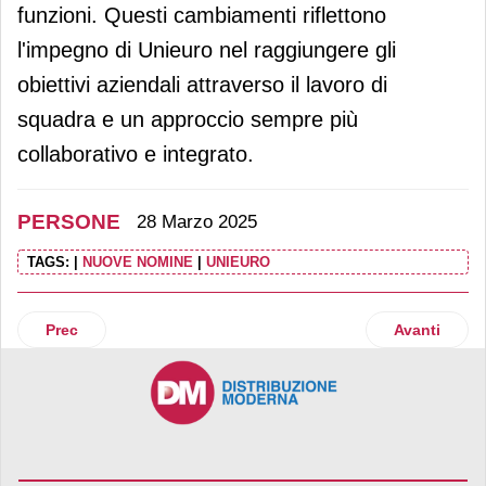
funzioni. Questi cambiamenti riflettono
l'impegno di Unieuro nel raggiungere gli
obiettivi aziendali attraverso il lavoro di
squadra e un approccio sempre più
collaborativo e integrato.
PERSONE
28 Marzo 2025
TAGS:
|
NUOVE NOMINE
|
UNIEURO
Articolo precedente: Javier López diventa ad di Decathlon
Articolo suc
Prec
Avanti