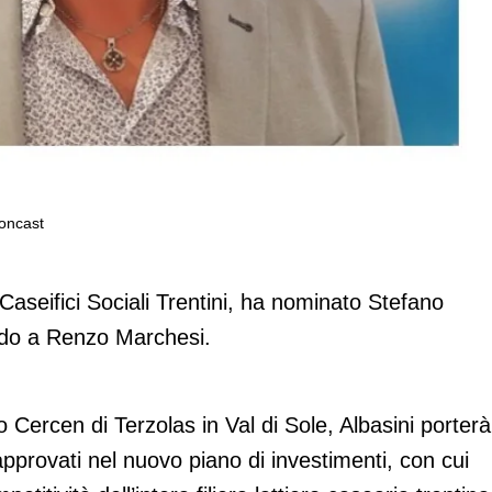
Concast
idente di Trentingrana Concast
aseifici Sociali Trentini, ha nominato Stefano
ndo a Renzo Marchesi.
 Cercen di Terzolas in Val di Sole, Albasini porterà
i approvati nel nuovo piano di investimenti, con cui