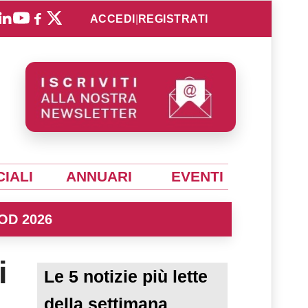
ACCEDI
|
REGISTRATI
IALI
ANNUARI
EVENTI
OD 2026
i
Le 5 notizie più lette
della settimana