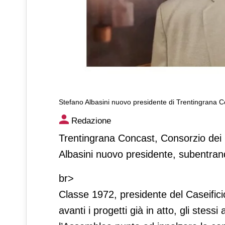
Stefano Albasini nuovo presidente di Trentingrana 
Stefano Albasini nuovo pres
Redazione
Trentingrana Concast, Consorzio dei C
Albasini nuovo presidente, subentra
br>
Classe 1972, presidente del Caseificio
avanti i progetti già in atto, gli stess