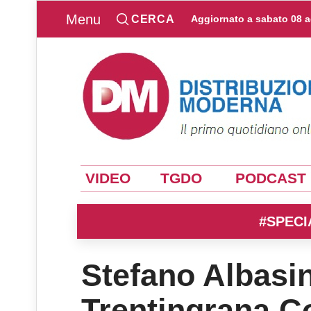
Menu
CERCA
Aggiornato a
sabato 08 
VIDEO
TGDO
PODCAST
#SPECI
Stefano Albasin
Trentingrana C