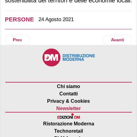
sostenibilità dei territori e delle economie locali.
PERSONE
24 Agosto 2021
Articolo precedente: Nuovi ingressi di alto profilo per Gru
Articolo suc
Prec
Avanti
Chi siamo
Contatti
Privacy & Cookies
Newsletter
Ristorazione Moderna
Technoretail