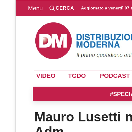
Menu
CERCA
Aggiornato a
venerdì 07 
VIDEO
TGDO
PODCAST
#SPECI
Mauro Lusetti 
Adm