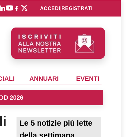
ACCEDI
|
REGISTRATI
IALI
ANNUARI
EVENTI
OD 2026
i
Le 5 notizie più lette
della settimana