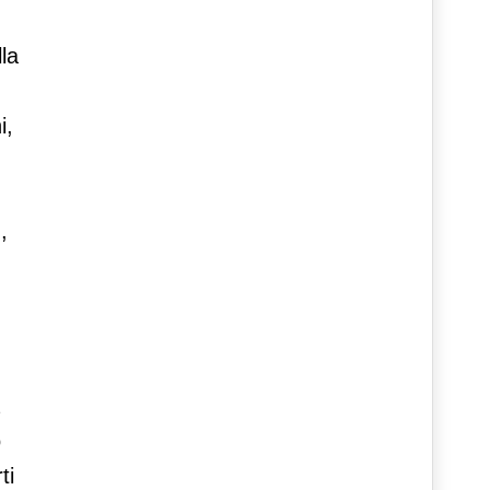
la
i,
,
o
ti