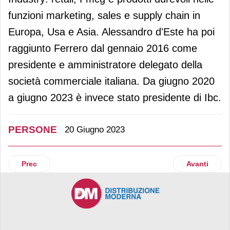
funzioni marketing, sales e supply chain in
Europa, Usa e Asia. Alessandro d'Este ha poi
raggiunto Ferrero dal gennaio 2016 come
presidente e amministratore delegato della
società commerciale italiana. Da giugno 2020
a giugno 2023 è invece stato presidente di Ibc.
PERSONE
20 Giugno 2023
Articolo precedente: Gabriele Ferri è il nuovo presidente d
Articolo suc
Prec
Avanti