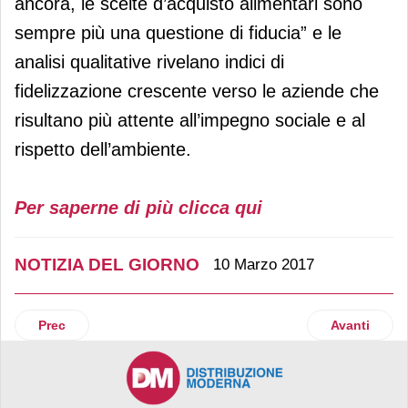
ancora, le scelte d’acquisto alimentari sono
sempre più una questione di fiducia” e le
analisi qualitative rivelano indici di
fidelizzazione crescente verso le aziende che
risultano più attente all’impegno sociale e al
rispetto dell’ambiente.
Per saperne di più clicca qui
NOTIZIA DEL GIORNO
10 Marzo 2017
Articolo precedente: Ovs entra in Portogallo con due importa
Articolo succ
Prec
Avanti