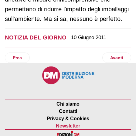
permettano di ridurre l'impatto degli imballaggi
sull'ambiente. Ma si sa, nessuno è perfetto.
NOTIZIA DEL GIORNO
10 Giugno 2011
Articolo precedente: Zuegg affronta la campagna di Russia
Articolo suc
Prec
Avanti
Chi siamo
Contatti
Privacy & Cookies
Newsletter