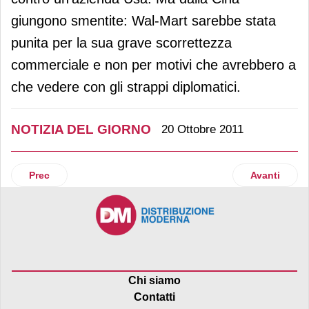
giungono smentite: Wal-Mart sarebbe stata
punita per la sua grave scorrettezza
commerciale e non per motivi che avrebbero a
che vedere con gli strappi diplomatici.
NOTIZIA DEL GIORNO
20 Ottobre 2011
Articolo precedente: Pastificio De Cecco in salsa russa
Articolo suc
Prec
Avanti
Chi siamo
Contatti