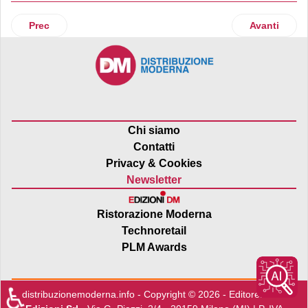
Articolo precedente: Eataly, con Autogrill, atterra a Fiumici
Articolo suc
Prec
Avanti
Chi siamo
Contatti
Privacy & Cookies
Newsletter
Ristorazione Moderna
Technoretail
PLM Awards
♿
distribuzionemoderna.info - Copyright © 2026 - Editore:
Edra