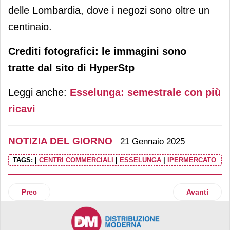
delle Lombardia, dove i negozi sono oltre un
centinaio.
Crediti fotografici: le immagini sono
tratte
dal sito di HyperStp
Leggi anche:
Esselunga: semestrale con più
ricavi
NOTIZIA DEL GIORNO
21 Gennaio 2025
TAGS:
|
CENTRI COMMERCIALI
|
ESSELUNGA
|
IPERMERCATO
Articolo precedente: Coop Alleanza: 10 ipermercati a fotovo
Articolo succ
Prec
Avanti