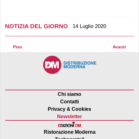
NOTIZIA DEL GIORNO
14 Luglio 2020
Articolo precedente: Previsioni Iri: il Covid influenzerà an
Articolo suc
Prec
Avanti
Chi siamo
Contatti
Privacy & Cookies
Newsletter
Ristorazione Moderna