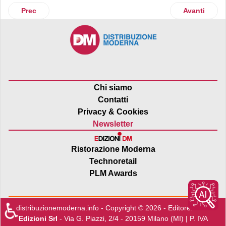
Articolo precedente: Centro Le Torri di Rovigo al capolin
Articolo suc
Prec
Avanti
Chi siamo
Contatti
Privacy & Cookies
Newsletter
Ristorazione Moderna
Technoretail
PLM Awards
♿
distribuzionemoderna.info - Copyright © 2026 - Editore:
Edra
Edizioni Srl
- Via G. Piazzi, 2/4 - 20159 Milano (MI) | P. IVA