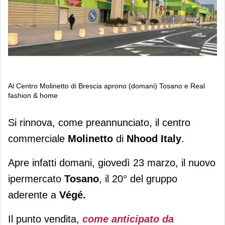
Al Centro Molinetto di Brescia aprono (domani) Tosano e Real
fashion & home
Al Centro Molinetto di Brescia aprono
Si rinnova, come preannunciato, il centro
(domani) Tosano e Real fashion &
commerciale
Molinetto
di
Nhood Italy
.
home
Apre infatti domani, giovedì 23 marzo, il nuovo
ipermercato
Tosano
, il 20° del gruppo
aderente a
Végé.
Il punto vendita,
come anticipato da