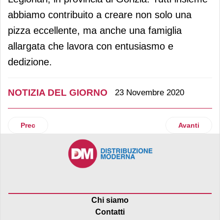
abbiamo contribuito a creare non solo una
pizza eccellente, ma anche una famiglia
allargata che lavora con entusiasmo e
dedizione.
NOTIZIA DEL GIORNO
23 Novembre 2020
Articolo precedente: I vini sbancano la Gdo durante la pan
Articolo suc
Prec
Avanti
Chi siamo
Contatti