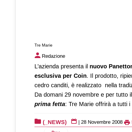
Tre Marie
Tre Marie
Redazione
L’azienda presenta il
nuovo Panetto
esclusiva per Coin
. Il prodotto, rip
cedro canditi, è realizzato nella tradi
Da domani 29 novembre e per tutto i
prima fetta
: Tre Marie offrirà a tutti
(_NEWS)
|
28 Novembre 2008
Articolo precedente: Vog