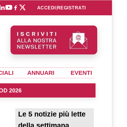
ACCEDI
|
REGISTRATI
IALI
ANNUARI
EVENTI
OD 2026
Le 5 notizie più lette
della settimana