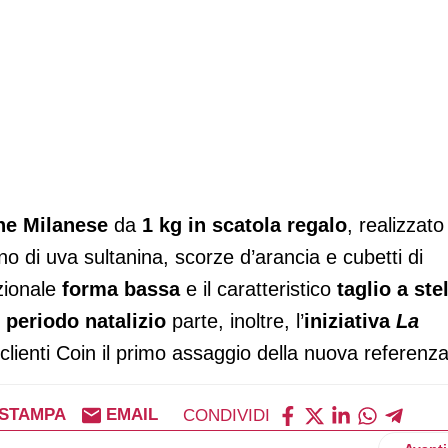
ne Milanese
da
1 kg in scatola regalo
, realizzat
ieno di uva sultanina, scorze d’arancia e cubetti di
zionale
forma bassa
e il caratteristico
taglio a ste
l
periodo natalizio
parte, inoltre, l’
iniziativa
La
 i clienti Coin il primo assaggio della nuova referenza
STAMPA
EMAIL
CONDIVIDI
Artico