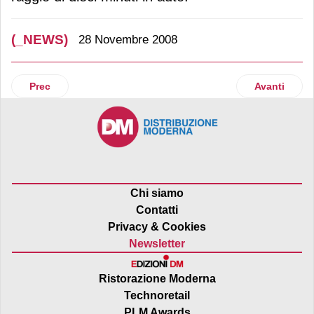
(_NEWS)
28 Novembre 2008
Articolo precedente: Tre Marie
Articolo su
Prec
Avanti
Chi siamo
Contatti
Privacy & Cookies
Newsletter
Ristorazione Moderna
Technoretail
PLM Awards