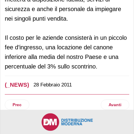
sicurezza e anche il personale da impiegare
nei singoli punti vendita.
Il costo per le aziende consisterà in un piccolo
fee d’ingresso, una locazione del canone
inferiore alla media del nostro Paese e una
percentuale del 3% sullo scontrino.
(_NEWS)
28 Febbraio 2011
Articolo precedente: Tempo lancia la "morbistenza" nelle st
Articolo suc
Prec
Avanti