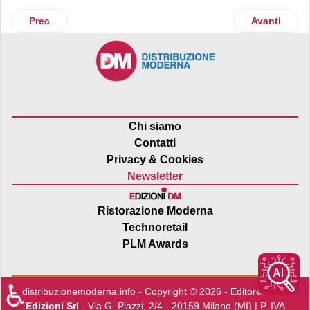
Articolo precedente: Zara potenzia l'e-commerce
Articolo suc
Prec
Avanti
Chi siamo
Contatti
Privacy & Cookies
Newsletter
Ristorazione Moderna
Technoretail
PLM Awards
♿
distribuzionemoderna.info - Copyright © 2026 - Editore:
Edra
Edizioni Srl
- Via G. Piazzi, 2/4 - 20159 Milano (MI) | P. IVA