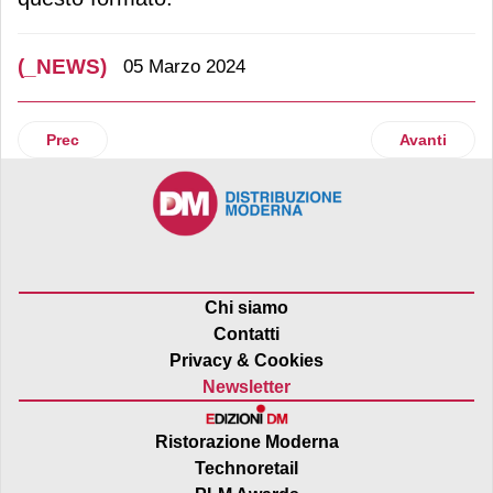
(_NEWS)
05 Marzo 2024
Articolo precedente: Lidl, taglio del nastro a Cassano D’Ad
Articolo succ
Prec
Avanti
Chi siamo
Contatti
Privacy & Cookies
Newsletter
Ristorazione Moderna
Technoretail